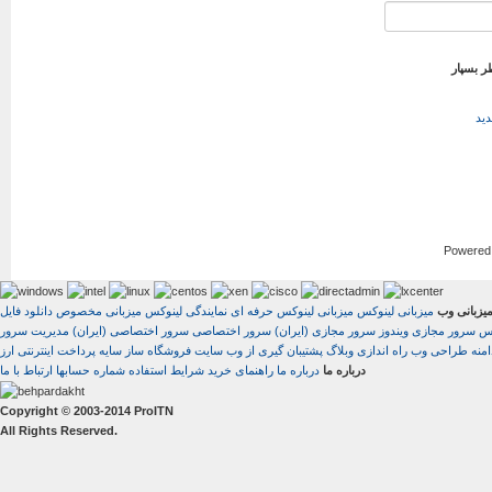
ر بسپار
ید
Powered
یزبانی وب
میزبانی لینوکس
میزبانی لینوکس حرفه ای
نمایندگی لینوکس
میزبانی مخصوص دانلود فایل
کس
سرور مجازی ویندوز
سرور مجازی (ایران)
سرور اختصاصی
سرور اختصاصی (ایران)
مدیریت سرور
منه
طراحی وب
راه اندازی وبلاگ
پشتیبان گیری از وب سایت
فروشگاه ساز سایه
درباره ما
درباره ما
راهنمای خرید
شرایط استفاده
شماره حسابها
ارتباط با ما
Copyright © 2003-2014 ProITN
All Rights Reserved.