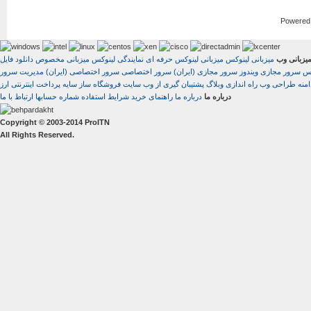
Powered
یزبانی وب
میزبانی لینوکس
میزبانی لینوکس حرفه ای
نمایندگی لینوکس
میزبانی مخصوص دانلود فایل
کس
سرور مجازی ویندوز
سرور مجازی (ایران)
سرور اختصاصی
سرور اختصاصی (ایران)
مدیریت سرور
منه
طراحی وب
راه اندازی وبلاگ
پشتیبان گیری از وب سایت
فروشگاه ساز سایه
درباره ما
درباره ما
راهنمای خرید
شرایط استفاده
شماره حسابها
ارتباط با ما
Copyright © 2003-2014 ProITN
All Rights Reserved.