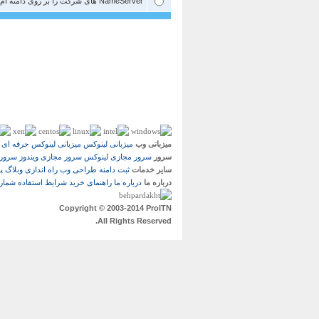
NameServer های شرکت را بر روی دامنه ام تنظیم می کنم.
میزبانی وب
میزبانی لینوکس
میزبانی لینوکس حرفه ای
سرور
سرور مجازی لینوکس
سرور مجازی ویندوز
سرور 
سایر خدمات
ثبت دامنه
طراحی وب
راه اندازی وبلاگ
پ
درباره ما
درباره ما
راهنمای خرید
شرایط استفاده
شماره
Copyright © 2003-2014 ProITN
All Rights Reserved.