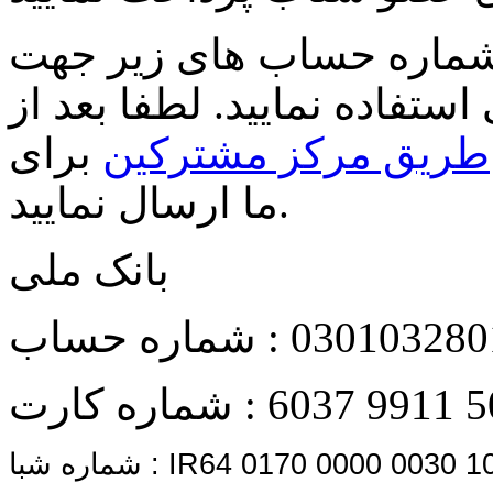
 شماره حساب های زیر جهت
استفاده نمایید. لطفا بعد از
طریق مرکز مشترکین
برای
ما ارسال نمایید.
بانک ملی
030103280
شماره حساب :
6037 9911 5
شماره کارت :
IR64 0170 0000 0030 1
شماره شبا :